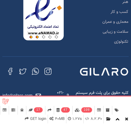
هنر
کسب و کار
معماری و عمران
سلامت و زیبایی
تکنولوژی
کلیه حقوق برای پلت فرم سیستم
021-
info@gilaro.com
مدیریت یادگیری محفوظ است.
88442002
17
47
108
GET login
40MB
1.27s
8.2.30