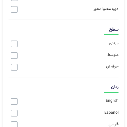
دوره محتوا محور
سطح
مبتدی
متوسط
حرفه ای
زبان
English
Español
فارسی