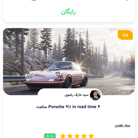
رایگان
ویژه
سید عارف رضوی
Porsche 911 in road time 4 ساعت
سه بعدی
5.00