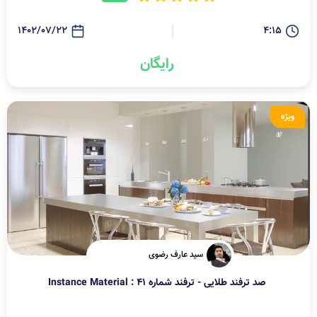
1402/07/22
4:15
رایگان
ویژه
سید عارف رضوی
صد ترفند طلایی - ترفند شماره 41 : Instance Material