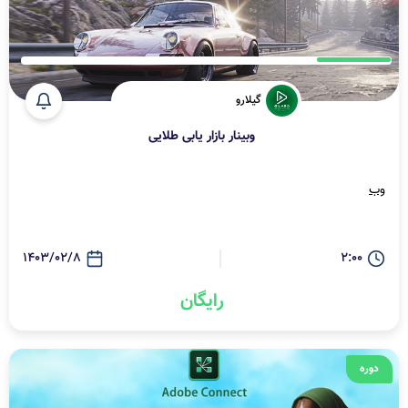
گیلارو
وبینار بازار یابی طلایی
وب
1403/02/8
2:00
رایگان
دوره