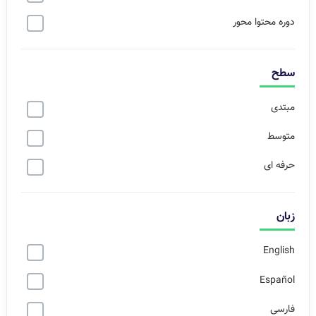
دوره محتوا محور
سطح
مبتدی
متوسط
حرفه ای
زبان
English
Español
فارسی