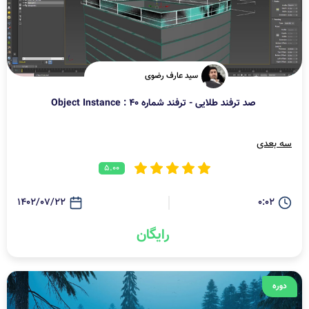
سید عارف رضوی
صد ترفند طلایی - ترفند شماره 40 : Object Instance
سه بعدی
5.00
1402/07/22
0:02
رایگان
دوره