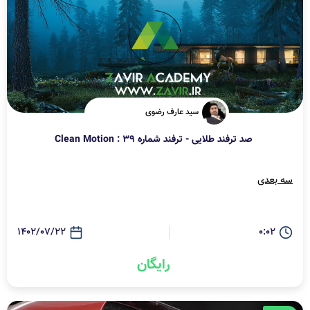
سید عارف رضوی
صد ترفند طلایی - ترفند شماره 39 : Clean Motion
سه بعدی
1402/07/22
0:02
رایگان