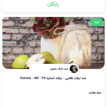
رایگان
دوره
سید عارف رضوی
صد ترفند طلایی - ترفند شماره 36 : Corona - AO
سه بعدی