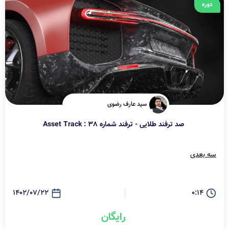
دوره
سید عارف رضوی
صد ترفند طلایی - ترفند شماره 38 : Asset Track
سه بعدی
1402/07/22
0:14
رایگان