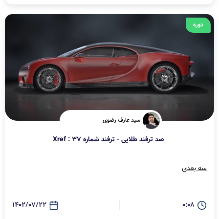
دوره
سید عارف رضوی
صد ترفند طلایی - ترفند شماره 37 : Xref
سه بعدی
1402/07/22
0:08