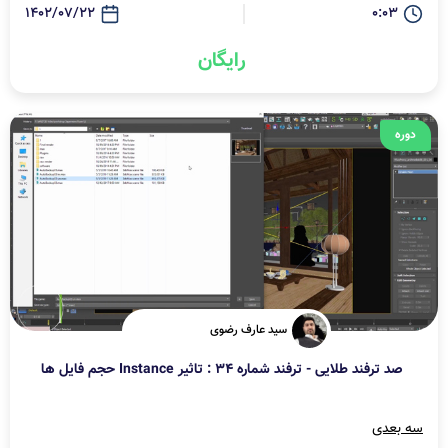
1402/07/22
0:03
رایگان
دوره
سید عارف رضوی
صد ترفند طلایی - ترفند شماره 34 : تاثیر Instance حجم فایل ها
سه بعدی