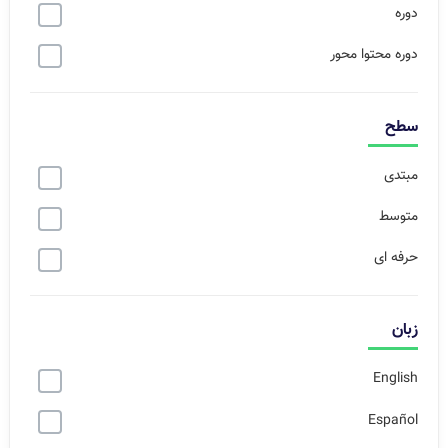
دوره
دوره محتوا محور
سطح
مبتدی
متوسط
حرفه ای
زبان
English
Español