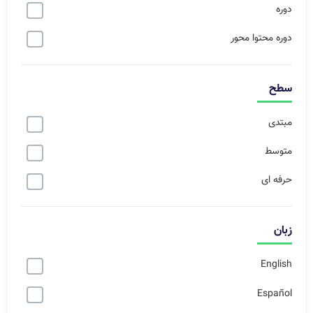
دوره
دوره محتوا محور
سطح
مبتدی
متوسط
حرفه ای
زبان
English
Español