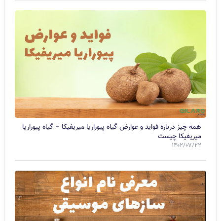
همه چیز درباره فواید و عوارض گیاه پیوراریا میریفیکا – گیاه پیوراریا
میریفیکا چیست
1402/07/22