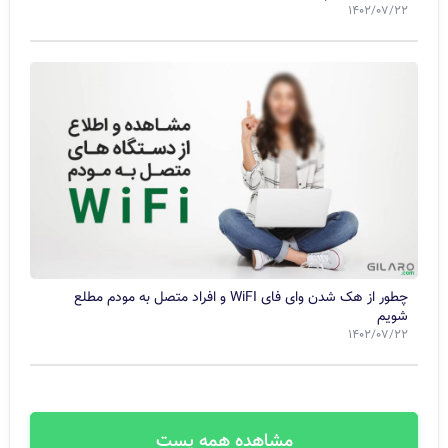
1402/07/22
چطور از هک شدن وای فای WiFI و افراد متصل به مودم مطلع
شویم
1402/07/22
مشاهده همه پست